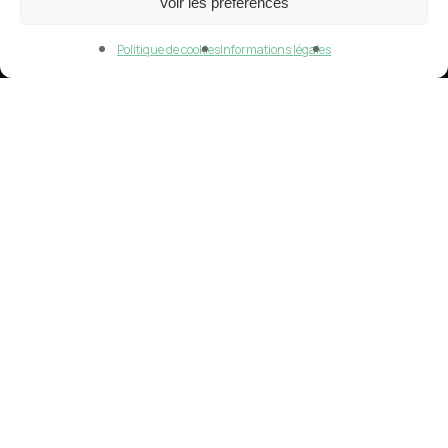
Voir les préférences
Politique de cookies
Informations légales
Plat & Accompagnement
Recette de saison
Poulet de Bresse à la Crème de
Bresse gastronomique AOP Etrez