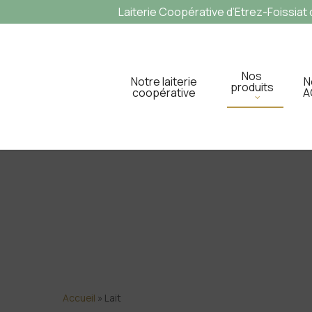
Laiterie Coopérative d’Etrez-Foissiat d
Nos
Notre laiterie
N
produits
coopérative
A
Accueil
»
Lait