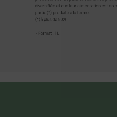
diversifiée et que leur alimentation est en
partie(*) produite à la ferme.
(*)à plus de 80%.
› Format : 1 L.