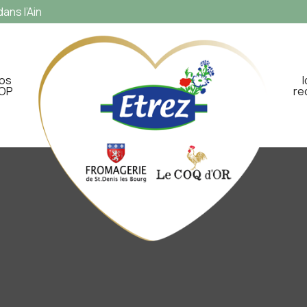
ans l’Ain
os
OP
re