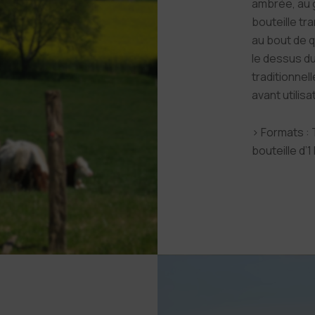
ambrée, au g
bouteille t
au bout de 
le dessus du
traditionnelle
avant utilis
› Formats : 
bouteille d’1 