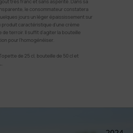
out très franc et sans aspérité. Dans sa
ransparente, le consommateur constatera
quelques jours un léger épaississement sur
 produit caractéristique d’une crème
 de terroir. Il suffit d’agiter la bouteille
ation pour l’homogénéiser.
Topette de 25 cl, bouteille de 50 cl et
L.