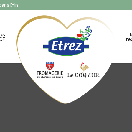
ans l’Ain
os
OP
re