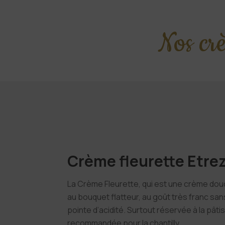
Nos crè
Crème fleurette Etre
La Crème Fleurette, qui est une crème douc
au bouquet flatteur, au goût très franc san
pointe d’acidité. Surtout réservée à la pâti
recommandée pour la chantilly.