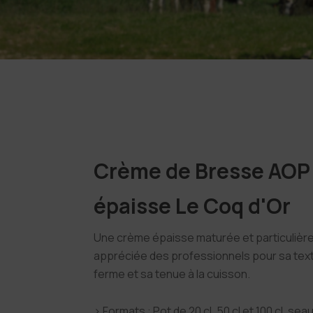
Crème de Bresse AOP
épaisse Le Coq d'Or
Une crème épaisse maturée et particuliè
appréciée des professionnels pour sa tex
ferme et sa tenue à la cuisson.
› Formats : Pot de 20 cl, 50 cl et 100 cl, sea