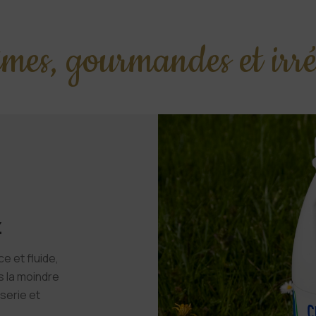
mes, gourmandes et irrés
z
e et fluide,
s la moindre
sserie et