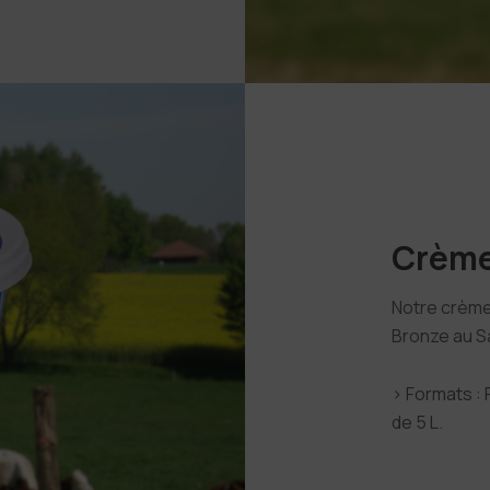
Crème
Notre crème
Bronze au Sa
› Formats : P
de 5 L.