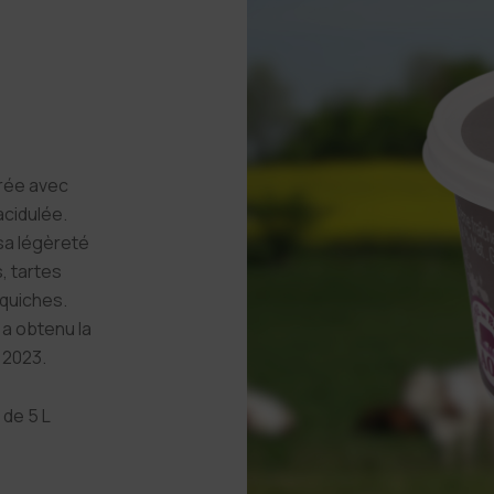
rée avec
acidulée.
sa légèreté
s, tartes
 quiches.
a obtenu la
 2023.
 de 5 L