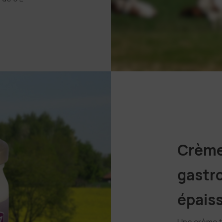
Crème
gastr
épais