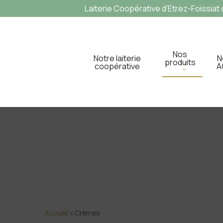
Laiterie Coopérative d’Etrez-Foissiat d
Nos
Notre laiterie
N
produits
coopérative
A
Accueil
»
Crèmes