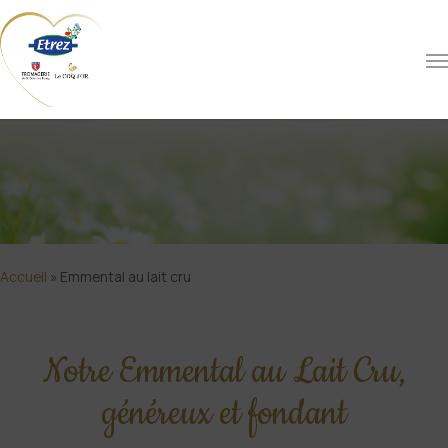
Accueil
»
Emmental au lait cru
Notre Emmental au Lait Cru,
généreux et fondant