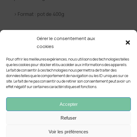
› Format : pot de 400g
Gérer le consentement aux
cookies
Pour offrir les meilleures expériences, nous utilisons des technologies telles
©Copyright 2022 - Laiterie Coopérative d’Etrez-Foissiat
que les cookies pour stocker et/ou accéder aux informations des appareils.
Le fait de consentir à ces technologies nous permettra de traiter des
Mail : contact@laiterie-etrez.com - Tél. : 04 74 25 41 86
données telles que le comportement de navigation ou les ID uniques sur ce
site. Le fait de ne pas consentir ou de retirer son consentement peut avoir un
effet négatif sur certaines caractéristiques et fonctions.
Suivez-nous sur Facebook et Instagram
Accepter
Instagram
Facebook
Refuser
Gestion des cookies |
Crédits et mentions légales
Voir les préférences
Réalisation
AB6NET
&
NOUS Créons pour Vous