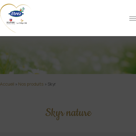
Accueil
»
Nos produits
»
Skyr
Skyr nature