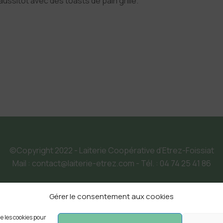
ussitôt avec des toasts de pain grillé.
©Copyright 2022 - Laiterie Coopérative d’Etrez-Foissiat
Mail : contact@laiterie-etrez.com - Tél. : 04 74 25 41 86
Suivez-nous sur Facebook et Instagram
Gérer le consentement aux cookies
Instagram
Facebook
ue les cookies pour