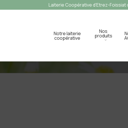
Laiterie Coopérative d’Etrez-Foissiat d
Nos
Notre laiterie
N
produits
coopérative
A