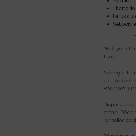
200 ml de
1 botte de
Le jus d’un
Sel, poivr
Nettoyez et c
frais.
Mélangez la cr
ciboulette. Ci
Réservez au fr
Disposez les r
crème. Décorez
rondelles de ci