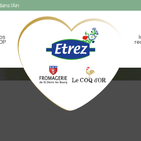
ans l’Ain
os
OP
re