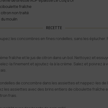
 crème de Bresse AOP épaisse Le Coq d’Or
 ciboulette fraîche
 citron non traité
e du moulin
RECETTE
oupez les concombres en fines rondelles, sans les éplucher.
ème fraîche et le jus de citron dans un bol. Nettoyez et essuy
selez-la finement et ajoutez-la à la crème. Salez et poivrez à 
ais.
ondelles de concombre dans les assiettes et nappez-les de l
 les assiettes avec des brins entiers de ciboulette fraîche 
tron frais.