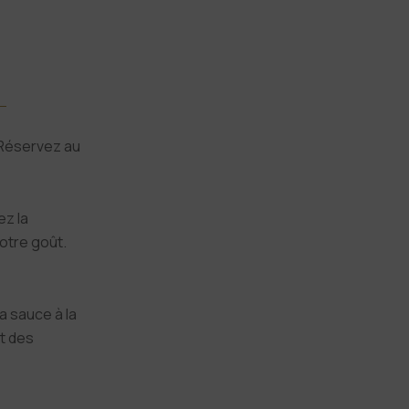
 Réservez au
ez la
votre goût.
a sauce à la
et des